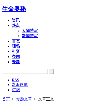
生命奥秘
资讯
热点
人物特写
新闻特写
百态
现场
引贤
杂志
专题
RSS
新浪微博
订阅
首页
>
专题文章
> 文章正文