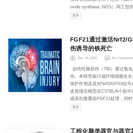
oxide synthase, NOS）同工
更多
FGF21通过激活Nrf2
伤诱导的铁死亡
Dec 16, 2025
No Comments
创伤性脑损伤（TBI）通过氧
伤。本研究探讨成纤维细胞生长因子
保护作用及其对Nrf2/GPX4
皮质撞击模型在C57BL/6小鼠
或高剂量重组FGF21处理，同时联
更多
工程化脑类器官与器官