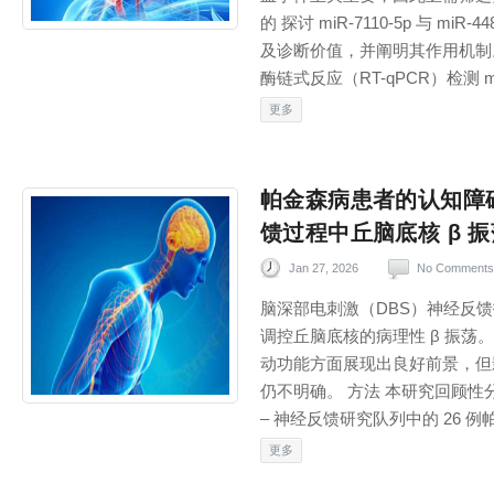
的 探讨 miR-7110-5p 与 m
及诊断价值，并阐明其作用机制
酶链式反应（RT-qPCR）检测 miR-
更多
帕金森病患者的认知障
馈过程中丘脑底核 β 
Jan 27, 2026
No Comments
脑深部电刺激（DBS）神经反
调控丘脑底核的病理性 β 振荡
动功能方面展现出良好前景，但
仍不明确。 方法 本研究回顾性
– 神经反馈研究队列中的 26 例帕
更多