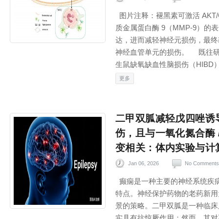
图片注释：褪黑素可激活 AKT/G
质金属蛋白酶 9（MMP-9）
达，进而减轻神经元损伤，最终
神经血管单元的损伤。 既往研
生鼠缺氧缺血性脑损伤（HIBD）。
更多
二甲双胍减轻戊四唑诱
伤，且与一氧化氮合酶 
变相关：体内实验与计
Jan 06, 2026
No Comments
癫痫是一种主要的神经系统疾
特点。神经保护药物的老药新用
景的策略。二甲双胍是一种临床
实具有抗惊厥作用；然而，其对不同