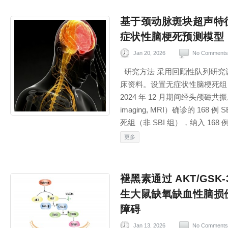
基于颈动脉斑块超声特
症状性脑梗死预测模型
Jan 20, 2026
No Comments
研究方法 采用回顾性队列研究
床资料。设置无症状性脑梗死组（SB
2024 年 12 月期间经头颅磁共振成像
imaging, MRI）确诊的 16
死组（非 SBI 组），纳入 168
更多
褪黑素通过 AKT/GSK
生大鼠缺氧缺血性脑损
障碍
Jan 13, 2026
No Comments