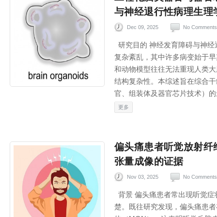
与神经退行性病理生理
Dec 09, 2025
No Comments
研究目的 神经发育障碍与神经
复杂紊乱，其中许多病变始于早
和动物模型往往无法重现人类大
结构复杂性。本综述旨在综合干
官、组装体及器官芯片技术）的最
更多
偏头痛患者听觉放射纤
张量成像的证据
Nov 03, 2025
No Comments
背景 偏头痛患者常出现听觉症
楚。既往研究发现，偏头痛患者