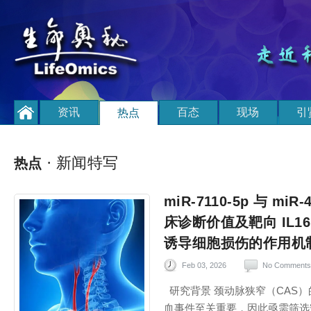
资讯
百态
现场
引
热点
· 新闻特写
热点
miR-7110-5p 与 m
床诊断价值及靶向 IL
诱导细胞损伤的作用机
Feb 03, 2026
No Comments
研究背景 颈动脉狭窄（CAS
血事件至关重要，因此亟需筛选