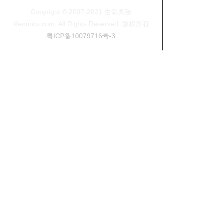
加入我们
Copyright © 2007-2021 生命奥秘
版权声明
lifeomics.com, All Rights Reserved. 版权所有
粤ICP备10079716号-3